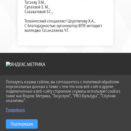
Тагаеву З.М.,
Сулаевой З. М.,
Сахаватовой З.С.,
Технический специалист Церетилову Х.А.,
С благодарностью организатор ВПР, методист
колледжа Гасаналиева У.Г.
Пользуясь нашим сайтом, вы соглашаетесь с политикой обработки
2026 Г. KEIPBK.RU
персональных данных а также с тем что наш веб-сайт и другие
ВХОД
подключенные к веб-сайту сторонние сервисы используют cookies
КАРТА САЙТА
такие как Яндекс Метрика, "Госуслуги", "PRO.Культура", "Спутник
ПОЛИТИКА ОБРАБОТКИ ПЕРСОНАЛЬНЫХ ДАННЫХ
аналитика".
Подробнее
СДЕЛАНО НА KUBCMS
РАЗРАБОТКА И ПОДДЕРЖКА
Подтверждаю