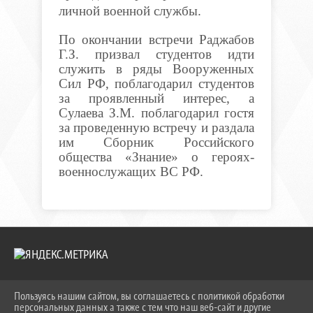
личной военной службы.
По окончании встречи Раджабов
Г.З. призвал студентов идти
служить в ряды Вооруженных
Сил РФ, поблагодарил студентов
за проявленный интерес, а
Сулаева З.М. поблагодарил гостя
за проведенную встречу и раздала
им Сборник Российского
общества «Знание» о героях-
военнослужащих ВС РФ.
Пользуясь нашим сайтом, вы соглашаетесь с политикой обработки
2026 Г. KEIPBK.RU
персональных данных а также с тем что наш веб-сайт и другие
ВХОД