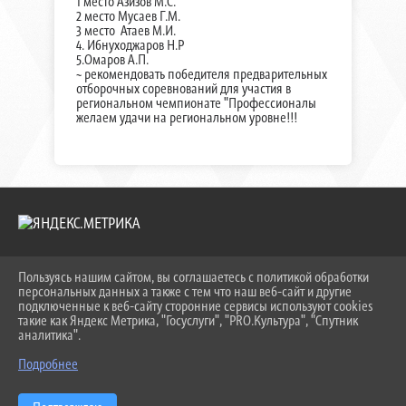
1 место Азизов М.С.
2 место Мусаев Г.М.
3 место Атаев М.И.
4. Ибнуходжаров Н.Р
5.Омаров А.П.
~ рекомендовать победителя предварительных
отборочных соревнований для участия в
региональном чемпионате "Профессионалы
желаем удачи на региональном уровне!!!
Пользуясь нашим сайтом, вы соглашаетесь с политикой обработки
2026 Г. KEIPBK.RU
персональных данных а также с тем что наш веб-сайт и другие
ВХОД
подключенные к веб-сайту сторонние сервисы используют cookies
КАРТА САЙТА
такие как Яндекс Метрика, "Госуслуги", "PRO.Культура", "Спутник
ПОЛИТИКА ОБРАБОТКИ ПЕРСОНАЛЬНЫХ ДАННЫХ
аналитика".
Подробнее
СДЕЛАНО НА KUBCMS
РАЗРАБОТКА И ПОДДЕРЖКА