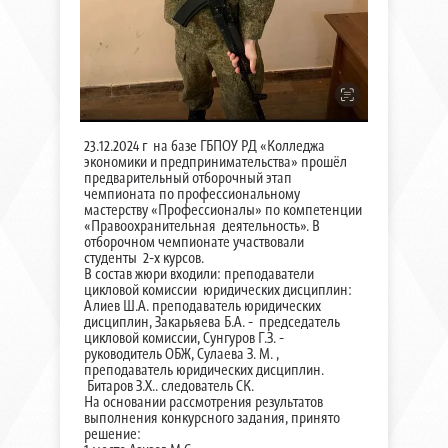
23.12.2024 г на базе ГБПОУ РД «Колледжа
экономики и предпринимательства» прошёл
предварительный отборочный этап
чемпионата по профессиональному
мастерству «Профессионалы» по компетенции
«Правоохранительная деятельность». В
отборочном чемпионате участвовали
студенты 2-х курсов.
В состав жюри входили: преподаватели
цикловой комиссии юридических дисциплин:
Алиев Ш.А. преподаватель юридических
дисциплин, Закарьяева Б.А. - председатель
цикловой комиссии, Сунгуров Г.З. -
руководитель ОБЖ, Сулаева З. М. ,
преподаватель юридических дисциплин.
Битаров З.Х.. следователь СК.
На основании рассмотрения результатов
выполнения конкурсного задания, принято
решение: