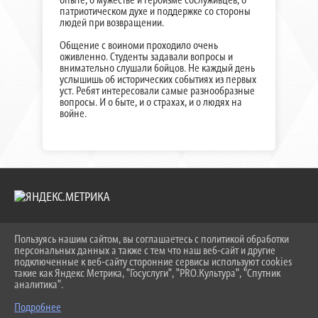
патриотическом духе и поддержке со стороны
людей при возвращении.
Общение с воиноми проходило очень
оживленно. Студенты задавали вопросы и
внимательно слушали бойцов. Не каждый день
услышишь об исторических событиях из первых
уст. Ребят интересовали самые разнообразные
вопросы. И о быте, и о страхах, и о людях на
войне.
Пользуясь нашим сайтом, вы соглашаетесь с политикой обработки
2026 Г. KEIPBK.RU
персональных данных а также с тем что наш веб-сайт и другие
ВХОД
подключенные к веб-сайту сторонние сервисы используют cookies
КАРТА САЙТА
такие как Яндекс Метрика, "Госуслуги", "PRO.Культура", "Спутник
ПОЛИТИКА ОБРАБОТКИ ПЕРСОНАЛЬНЫХ ДАННЫХ
аналитика".
Подробнее
СДЕЛАНО НА KUBCMS