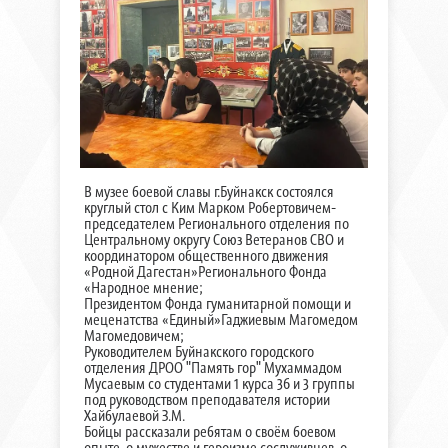
В музее боевой славы г.Буйнакск состоялся
круглый стол с Ким Марком Робертовичем-
председателем Регионального отделения по
Центральному округу Союз Ветеранов СВО и
координатором общественного движения
«Родной Дагестан»Регионального Фонда
«Народное мнение;
Президентом Фонда гуманитарной помощи и
меценатства «Единый»Гаджиевым Магомедом
Магомедовичем;
Руководителем Буйнакского городского
отделения ДРОО "Память гор" Мухаммадом
Мусаевым со студентами 1 курса 36 и 3 группы
под руководством преподавателя истории
Хайбулаевой З.М.
Бойцы рассказали ребятам о своём боевом
опыте, о мужестве и героизме сослуживцев, о