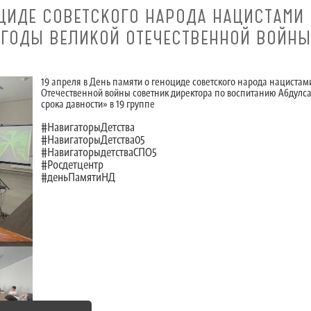
ОЦИДЕ СОВЕТСКОГО НАРОДА НАЦИСТАМИ 
ГОДЫ ВЕЛИКОЙ ОТЕЧЕСТВЕННОЙ ВОЙНЫ
19 апреля в День памяти о геноциде советского народа нацистам
Отечественной войны советник директора по воспитанию Абдулса
срока давности» в 19 группе
#НавигаторыДетства
#НавигаторыДетства05
#НавигаторыдетстваСПО5
#Росдетцентр
#деньПамятиНД