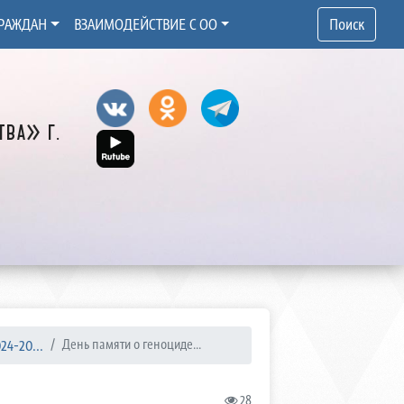
РАЖДАН
ВЗАИМОДЕЙСТВИЕ С ОО
Поиск
ва» г.
4-20...
День памяти о геноциде...
28