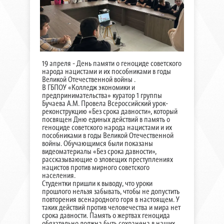
19 апреля - День памяти о геноциде советского
народа нацистами и их пособниками в годы
Великой Отечественной войны .
В ГБПОУ «Колледж экономики и
предпринимательства» куратор 1 группы
Бучаева А.М. Провела Всероссийский урок-
реконструкцию «Без срока давности», который
посвящен Дню единых действий в память о
геноциде советского народа нацистами и их
пособниками в годы Великой Отечественной
войны. Обучающимся были показаны
видеоматериалы «Без срока давности»,
рассказывающие о зловещих преступлениях
нацистов против мирного советского
населения.
Студентки пришли к выводу, что уроки
прошлого нельзя забывать, чтобы не допустить
повторения всенародного горя в настоящем. У
таких действий против человечества и мира нет
срока давности. Память о жертвах геноцида
обязательно должна быть сохранена в наших