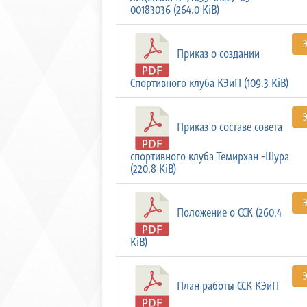
00183036 (264.0 KiB)
Приказ о создании
Спортивного клуба КЭиП (109.3 KiB)
Приказ о составе совета
спортивного клуба Темирхан -Шура
(220.8 KiB)
Положение о ССК (260.4
KiB)
План работы ССК КЭиП