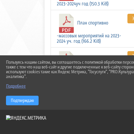
2023-2024уч год (150.3 KiB)
План спортивно
-массовых мероприятий на 2023-
2024 уч. год (166.2 KiB)
Расписание работы ССК
Пользуясь нашим сайтом, вы соглашаетесь с политикой обработки перс
также с тем что наш веб-сайт и другие подключенные к веб-сайту сторо
используют cookies такие как Яндекс Метрика, "Госуслуги", "PRO.Культура
КЭиП (82.4 KiB)
аналитика".
Скачать все
Подробнее
Подтверждаю