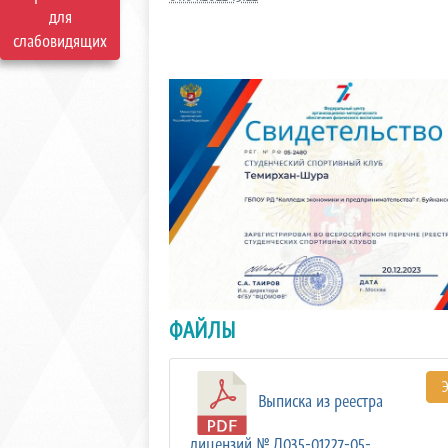
для
слабовидящих
ФАЙЛЫ
Выписка из реестра
лицензий № Л035-01227-05-