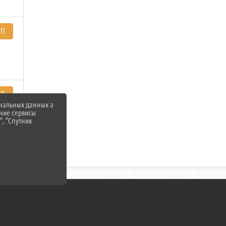
ЭП
ЭП
ональных данных а
нние сервисы
", "Спутник