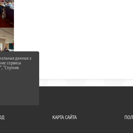
ональных данных а
нние сервисы
", "Спутник
ОД
КАРТА САЙТА
ПОЛ