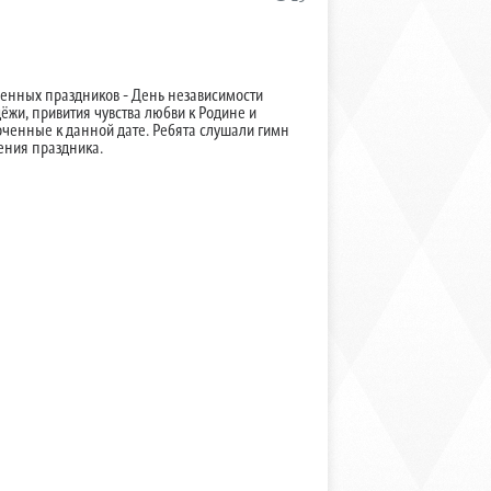
венных праздников - День независимости
ёжи, привития чувства любви к Родине и
оченные к данной дате. Ребята слушали гимн
ения праздника.