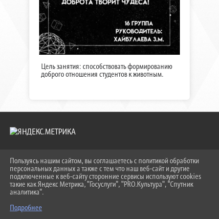
Цель занятия: способствовать формированию
доброго отношения студентов к животным.
Пользуясь нашим сайтом, вы соглашаетесь с политикой обработки
2026 Г. KEIPBK.RU
персональных данных а также с тем что наш веб-сайт и другие
ВХОД
подключенные к веб-сайту сторонние сервисы используют cookies
КАРТА САЙТА
такие как Яндекс Метрика, "Госуслуги", "PRO.Культура", "Спутник
ПОЛИТИКА ОБРАБОТКИ ПЕРСОНАЛЬНЫХ ДАННЫХ
аналитика".
Подробнее
СДЕЛАНО НА KUBCMS
РАЗРАБОТКА И ПОДДЕРЖКА