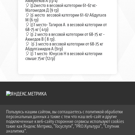
Амирбеков А (гр 4)
🎈🥈2место в весовой категории 61-67 кг.-
Магомедов Д (9 гр)
🎈🥉 место весовой категории 61-67 Абдулаев
М (6 гр)
🎈🥇1 место- Тагиров А в весовой категории от
68-75 кг ( 4гр)
🎈🥈 2 место в весовой категории от 68-75 кг -
Ахмедов В ( 8 гр).
🎈 🥉 3 место в весовой категории от 68-75 кг
Абдулгамидов А (9гр)
🎈🥇 1 место Юнусов Н в весовой категории
свыше 75кг (12гр)
Пользуясь нашим сайтом, вы соглашаетесь с политикой обработки
2026 Г. KEIPBK.RU
персональных данных а также с тем что наш веб-сайт и другие
ВХОД
подключенные к веб-сайту сторонние сервисы используют cookies
КАРТА САЙТА
такие как Яндекс Метрика, "Госуслуги", "PRO.Культура", "Спутник
ПОЛИТИКА ОБРАБОТКИ ПЕРСОНАЛЬНЫХ ДАННЫХ
аналитика".