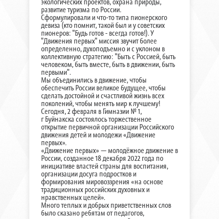
экологических проектов, охрана природы,
развитие туризма по России.
Сформулировали и что-то типа пионерского
девиза (кто помнит, такой был и у советских
пионеров: "Будь готов - всегда готов!). У
"Движения первых" миссия звучит более
определенно, духоподъемно и с уклоном в
коллективную стратегию: "Быть с Россией, быть
человеком, быть вместе, быть в движении, быть
первыми".
Мы объединились в движение, чтобы
обеспечить России великое будущее, чтобы
сделать достойной и счастливой жизнь всех
поколений, чтобы менять мир к лучшему!
Сегодня, 2 февраля в Гимназии № 1,
г Буйнакска состоялось торжественное
открытие первичной организации Российского
движения детей и молодежи «Движение
первых».
«Движение первых» — молодёжное движение в
России, созданное 18 декабря 2022 года по
инициативе властей страны для воспитания,
организации досуга подростков и
формирования мировоззрения «на основе
традиционных российских духовных и
нравственных целей».
Много теплых и добрых приветственных слов
было сказано ребятам от педагогов,