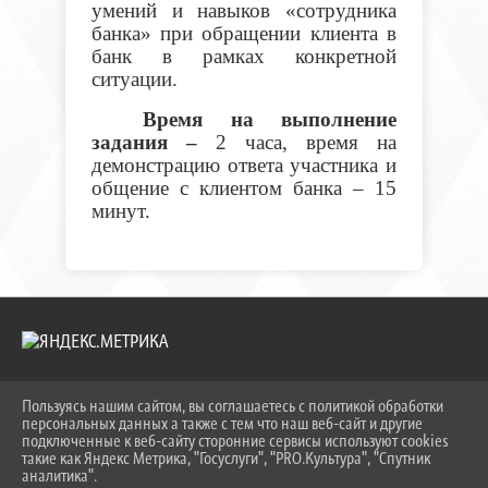
умений и навыков «сотрудника
банка» при обращении клиента в
банк в рамках конкретной
ситуации.
Время на выполнение
задания –
2 часа, время на
демонстрацию ответа участника и
общение с клиентом банка – 15
минут.
Пользуясь нашим сайтом, вы соглашаетесь с политикой обработки
2026 Г. KEIPBK.RU
персональных данных а также с тем что наш веб-сайт и другие
ВХОД
подключенные к веб-сайту сторонние сервисы используют cookies
КАРТА САЙТА
такие как Яндекс Метрика, "Госуслуги", "PRO.Культура", "Спутник
ПОЛИТИКА ОБРАБОТКИ ПЕРСОНАЛЬНЫХ ДАННЫХ
аналитика".