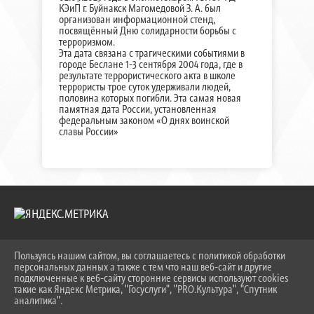
КЭиП г. Буйнакск Магомедовой З. А. был
организован информационной стенд,
посвящённый Дню солидарности борьбы с
терроризмом.
Эта дата связана с трагическими событиями в
городе Беслане 1-3 сентября 2004 года, где в
результате террористического акта в школе
террористы трое суток удерживали людей,
половина которых погибли. Эта самая новая
памятная дата России, установленная
федеральным законом «О днях воинской
славы России»
Пользуясь нашим сайтом, вы соглашаетесь с политикой обработки
2026 Г. KEIPBK.RU
персональных данных а также с тем что наш веб-сайт и другие
ВХОД
подключенные к веб-сайту сторонние сервисы используют cookies
КАРТА САЙТА
такие как Яндекс Метрика, "Госуслуги", "PRO.Культура", "Спутник
ПОЛИТИКА ОБРАБОТКИ ПЕРСОНАЛЬНЫХ ДАННЫХ
аналитика".