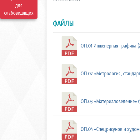
для
слабовидящих
ФАЙЛЫ
ОП.01 Инженерная графика (2
ОП.02 «Метрология, стандарт
ОП.03 «Материаловедение» (1
ОП.04 «Спецрисунок и художе