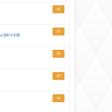
ЭП
ЭП
 (981.0 KiB)
ЭП
ЭП
ЭП