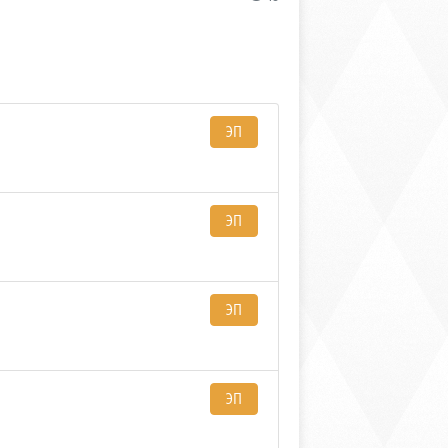
ЭП
ЭП
ЭП
ЭП