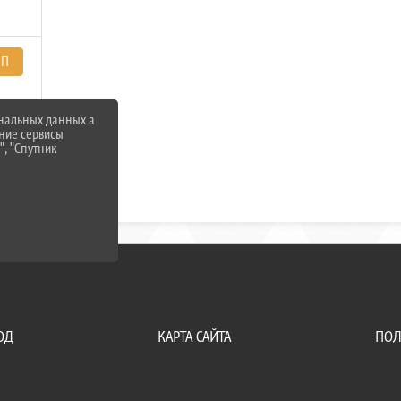
ЭП
ональных данных а
нние сервисы
", "Спутник
ОД
КАРТА САЙТА
ПОЛ