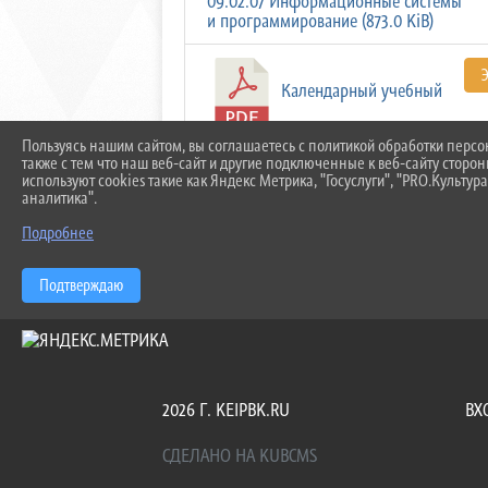
09.02.07 Информационные системы
и программирование (873.0 KiB)
Календарный учебный
график 09.02.07 Информационные
Пользуясь нашим сайтом, вы соглашаетесь с политикой обработки перс
системы и программирование
также с тем что наш веб-сайт и другие подключенные к веб-сайту сторо
(360.8 KiB)
используют cookies такие как Яндекс Метрика, "Госуслуги", "PRO.Культура
аналитика".
Скачать все
Подробнее
Подтверждаю
2026 Г. KEIPBK.RU
ВХ
СДЕЛАНО НА KUBCMS