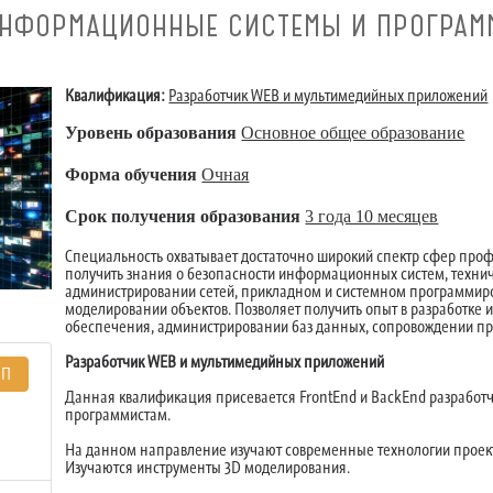
 ИНФОРМАЦИОННЫЕ СИСТЕМЫ И ПРОГРАМ
Квалификация:
Разработчик WEB и мультимедийных приложений
Уровень образования
Основное общее образование
Форма обучения
Очная
Срок получения образования
3 года 10 месяцев
Специальность охватывает достаточно широкий спектр сфер проф
получить знания о безопасности информационных систем, техни
администрировании сетей, прикладном и системном программир
моделировании объектов. Позволяет получить опыт в разработке
обеспечения, администрировании баз данных, сопровождении п
Разработчик WEB и мультимедийных приложений
ЭП
Данная квалификация присевается FrontEnd и BackEnd разработ
программистам.
На данном направление изучают современные технологии проект
Изучаются инструменты 3D моделирования.