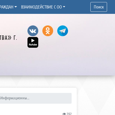
РАЖДАН
ВЗАИМОДЕЙСТВИЕ С ОО
Поиск
ва» г.
7 Информационны...
392