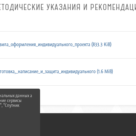
ЕТОДИЧЕСКИЕ УКАЗАНИЯ И РЕКОМЕНДАЦ
ила_оформления_индивидуального_проекта (833.3 KiB)
отовка,_написание_и_защита_индивидуального (1.6 MiB)
ональных данных а
нние сервисы
", "Спутник