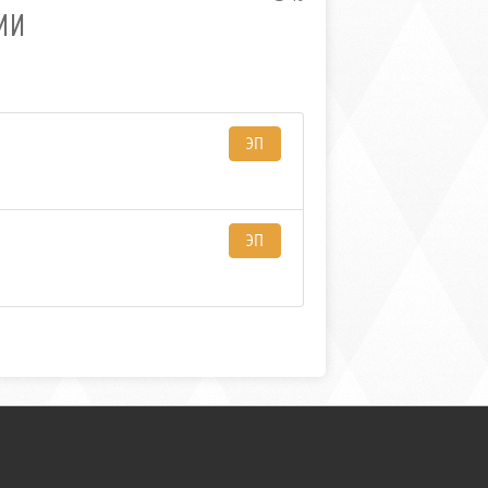
ИИ
ЭП
ЭП