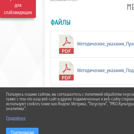
для
М
слабовидящих
ФАЙЛЫ
Методические_указания_Прав
Методические_указания_Подг
Скачать все
Пользуясь нашим сайтом, вы соглашаетесь с политикой обработки перс
также с тем что наш веб-сайт и другие подключенные к веб-сайту сторо
используют cookies такие как Яндекс Метрика, "Госуслуги", "PRO.Культура
аналитика".
Подробнее
Подтверждаю