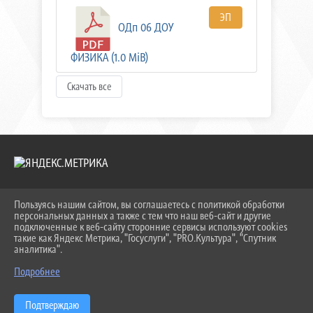
ЭП
ОДп 06 ДОУ
ФИЗИКА (1.0 MiB)
Скачать все
Пользуясь нашим сайтом, вы соглашаетесь с политикой обработки
2026 Г. KEIPBK.RU
персональных данных а также с тем что наш веб-сайт и другие
ВХОД
подключенные к веб-сайту сторонние сервисы используют cookies
КАРТА САЙТА
такие как Яндекс Метрика, "Госуслуги", "PRO.Культура", "Спутник
ПОЛИТИКА ОБРАБОТКИ ПЕРСОНАЛЬНЫХ ДАННЫХ
аналитика".
Подробнее
СДЕЛАНО НА KUBCMS
РАЗРАБОТКА И ПОДДЕРЖКА
Подтверждаю