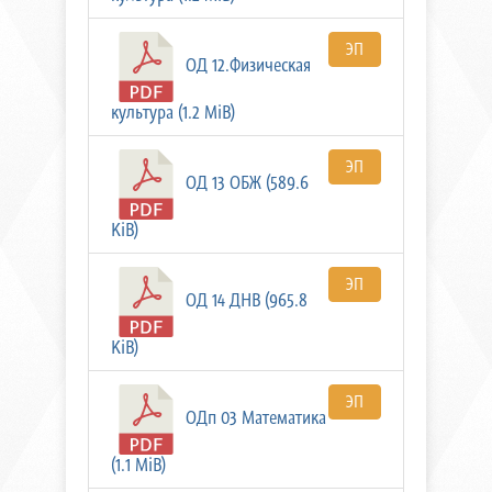
ЭП
ОД 12.Физическая
культура (1.2 MiB)
ЭП
ОД 13 ОБЖ (589.6
KiB)
ЭП
ОД 14 ДНВ (965.8
KiB)
ЭП
ОДп 03 Математика
(1.1 MiB)