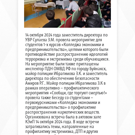
14 октября 2024 года заместитель директора по
УВР Сулаева З.М. провела мероприятие для
студентов 1-х курсов «Колледжа экономики и
предпринимательства», целями которого были
противодействие распространению идеологий
терроризма и экстремизма среди обучающихся.
На мероприятие были также приглашены
инспектор ПДН ОМВД РФ по городу Буйнакск,
майор полиции Ибрагимова З.К. и заместитель
директора по обеспечению безопасности
Амиров Р.Г.. Майор полиции Ибрагимова З.К в
рамках оперативно – профилактического
мероприятия «Сообщи, где торгуют смертью!»
провела также беседу со студентами –
первокурсниками «Колледжа экономики и
предпринимательства» о профилактике
распространения наркотических веществ.
Организована встреча была в актовом зале
КЭиП 14 октября 2024 года. В ходе встречи
затрагивались темы, направленные на
профилактику экстремизма, ДТП и других