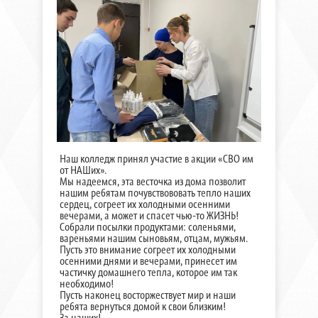
Наш колледж принял участие в акции «СВО им
от НАШих».
Мы надеемся, эта весточка из дома позволит
нашим ребятам почувствововать тепло наших
сердец, согреет их холодными осенними
вечерами, а может и спасет чью-то ЖИЗНЬ!
Собрали посылки продуктами: соленьями,
вареньями нашим сыновьям, отцам, мужьям.
Пусть это внимание согреет их холодными
осенними днями и вечерами, принесет им
частичку домашнего тепла, которое им так
необходимо!
Пусть наконец восторжествует мир и наши
ребята вернуться домой к свои близким!
За наших!