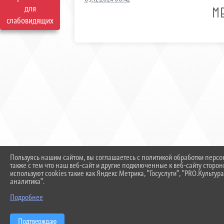
для
М
слабовидящих
Пользуясь нашим сайтом, вы соглашаетесь с политикой обработки перс
также с тем что наш веб-сайт и другие подключенные к веб-сайту сторо
используют cookies такие как Яндекс Метрика, "Госуслуги", "PRO.Культура
аналитика".
Подробнее
Подтверждаю