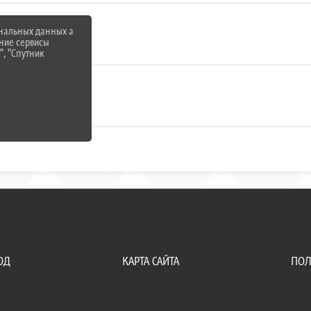
ональных данных а
iB)
нние сервисы
", "Спутник
 MiB)
ОД
КАРТА САЙТА
ПОЛ