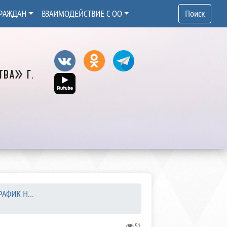
РАЖДАН
ВЗАИМОДЕЙСТВИЕ С ОО
Поиск
ва» г.
АФИК Н...
51