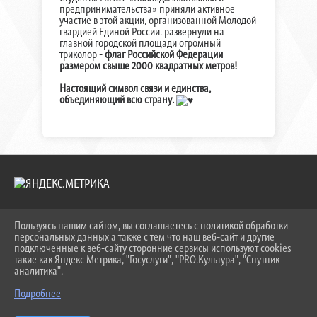
предпринимательства» приняли активное
участие в этой акции, организованной Молодой
гвардией Единой России. развернули на
главной городской площади огромный
триколор -
флаг Российской Федерации
размером свыше 2000 квадратных метров!
Настоящий символ связи и единства,
объединяющий всю страну.
Пользуясь нашим сайтом, вы соглашаетесь с политикой обработки
2026 Г. KEIPBK.RU
персональных данных а также с тем что наш веб-сайт и другие
ВХОД
подключенные к веб-сайту сторонние сервисы используют cookies
КАРТА САЙТА
такие как Яндекс Метрика, "Госуслуги", "PRO.Культура", "Спутник
ПОЛИТИКА ОБРАБОТКИ ПЕРСОНАЛЬНЫХ ДАННЫХ
аналитика".
Подробнее
СДЕЛАНО НА KUBCMS
РАЗРАБОТКА И ПОДДЕРЖКА