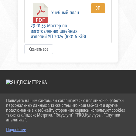
ЭП
Учебный план
29.01.33 Мастер по
изготовлению швейных
изделий УП 2024 (1001.6 KiB)
Скачать все
Пользуясь нашим сайтом, вы соглашаетесь с политикой обработки
2026 Г. KEIPBK.RU
персональных данных а также с тем что наш веб-сайт и другие
ВХОД
подключенные к веб-сайту сторонние сервисы используют cookies
КАРТА САЙТА
такие как Яндекс Метрика, "Госуслуги", "PRO.Культура", "Спутник
ПОЛИТИКА ОБРАБОТКИ ПЕРСОНАЛЬНЫХ ДАННЫХ
аналитика".
Подробнее
СДЕЛАНО НА KUBCMS