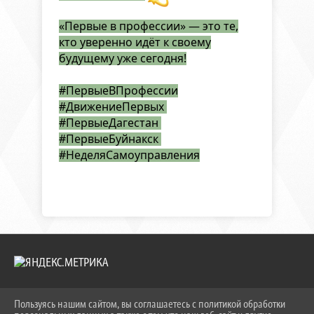
«Первые в профессии» — это те,
кто уверенно идёт к своему
будущему уже сегодня!
#ПервыеВПрофессии
#ДвижениеПервых
#ПервыеДагестан
#ПервыеБуйнакск
#НеделяСамоуправления
Пользуясь нашим сайтом, вы соглашаетесь с политикой обработки
2026 Г. KEIPBK.RU