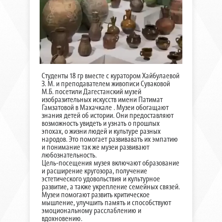
Студенты 18 гр вместе с куратором Хайбулаевой
З. М. и преподавателем живописи Суваковой
М.Б. посетили Дагестанский музей
изобразительных искусств имени Патимат
Гамзатовой в Махачкале . Музеи обогащают
знания детей об истории. Они предоставляют
возможность увидеть и узнать о прошлых
эпохах, о жизни людей и культуре разных
народов. Это помогает развивавать их эмпатию
и понимание так же музеи развивают
любознательность.
Цель-посещения музея включают образование
и расширение кругозора, получение
эстетического удовольствия и культурное
развитие, а также укрепление семейных связей.
Музеи помогают развить критическое
мышление, улучшить память и способствуют
эмоциональному расслаблению и
вдохновению.