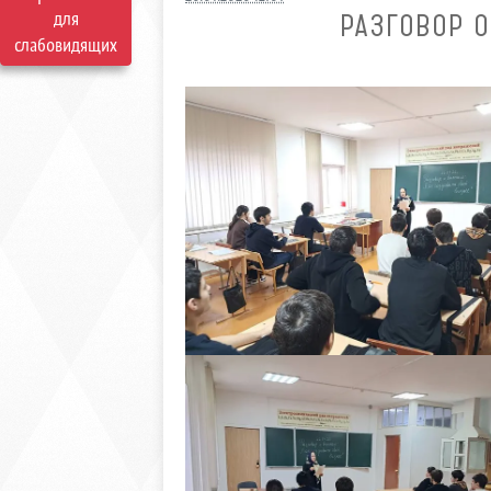
для
РАЗГОВОР О
слабовидящих