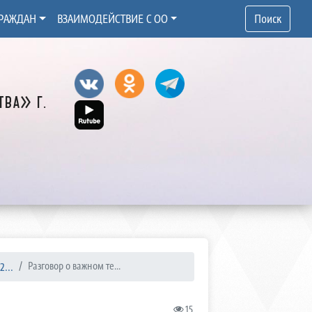
РАЖДАН
ВЗАИМОДЕЙСТВИЕ С ОО
Поиск
ва» г.
...
Разговор о важном те...
15