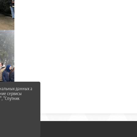
ональных данных а
нние сервисы
", "Спутник