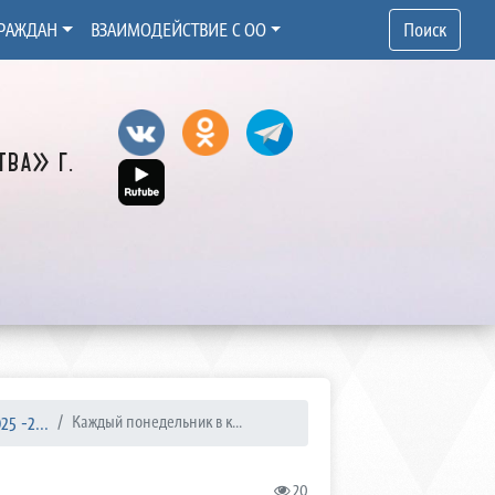
РАЖДАН
ВЗАИМОДЕЙСТВИЕ С ОО
Поиск
ва» г.
5 -2...
Каждый понедельник в к...
20