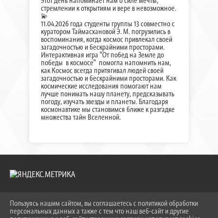
Этот день напоминает нам о силе мечты,
стремлении к открытиям и вере в невозможное.
💫
11.04.2026 года студенты группы 13 совместно с
куратором Таймасхановой Э. М. погрузились в
воспоминания, когда космос привлекал своей
загадочностью и бескрайними просторами.
Интерактивная игра "От побед на Земле до
победы в космосе" помогла напомнить нам,
как Космос всегда притягивал людей своей
загадочностью и бескрайними просторами. Как
космические исследования помогают нам
лучше понимать нашу планету, предсказывать
погоду, изучать звезды и планеты. Благодаря
космонавтике мы становимся ближе к разгадке
множества тайн Вселенной.
Пользуясь нашим сайтом, вы соглашаетесь с политикой обработки
2026 Г. KEIPBK.RU
персональных данных а также с тем что наш веб-сайт и другие
ВХОД