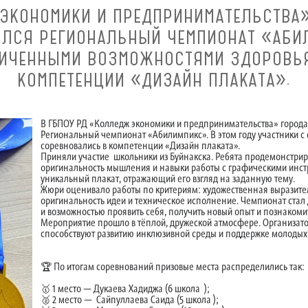
 ЭКОНОМИКИ И ПРЕДПРИНИМАТЕЛЬСТВА»
ЯЛСЯ РЕГИОНАЛЬНЫЙ ЧЕМПИОНАТ «АБИ
НИЧЕННЫМИ ВОЗМОЖНОСТЯМИ ЗДОРОВЬ
КОМПЕТЕНЦИИ «ДИЗАЙН ПЛАКАТА».
В ГБПОУ РД «Колледж экономики и предпринимательства» города Б
Региональный чемпионат «Абилимпикс». В этом году участники 
соревновались в компетенции «Дизайн плаката».
Приняли участие школьники из Буйнакска. Ребята продемонстрир
оригинальность мышления и навыки работы с графическими инст
уникальный плакат, отражающий его взгляд на заданную тему.
Жюри оценивало работы по критериям: художественная выразите
оригинальность идеи и техническое исполнение. Чемпионат стал
и возможностью проявить себя, получить новый опыт и познако
Мероприятие прошло в тёплой, дружеской атмосфере. Организато
способствуют развитию инклюзивной среды и поддержке молодых 
🏆 По итогам соревнований призовые места распределились так:
🥇 1 место — Дукаева Хадиджа (6 школа );
🥈 2 место — Сайпуллаева Саида (5 школа );