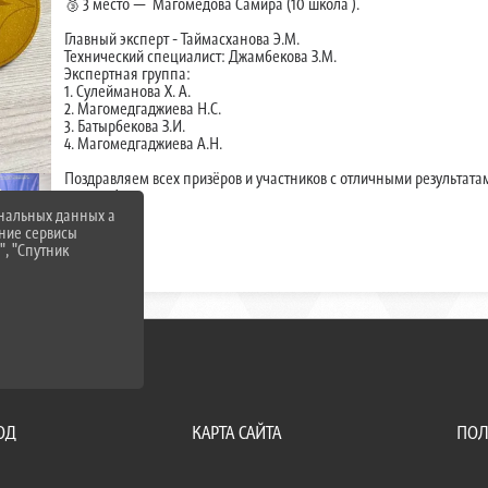
🥉 3 место — Магомедова Самира (10 школа ).
Главный эксперт - Таймасханова Э.М.
Технический специалист: Джамбекова З.М.
Экспертная группа:
1. Сулейманова Х. А.
2. Магомедгаджиева Н.С.
3. ⁠Батырбекова З.И.
4. ⁠Магомедгаджиева А.Н.
Поздравляем всех призёров и участников с отличными результата
успехов!
ональных данных а
нние сервисы
", "Спутник
ОД
КАРТА САЙТА
ПОЛ