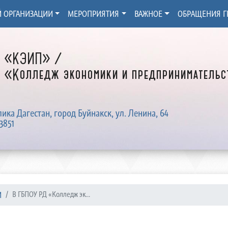
Й ОРГАНИЗАЦИИ
МЕРОПРИЯТИЯ
ВАЖНОЕ
ОБРАЩЕНИЯ Г
Д «КЭИП» /
 «Колледж экономики и предпринимательст
лика Дагестан, город Буйнакск, ул. Ленина, 64
3851
И
В ГБПОУ РД «Колледж эк...