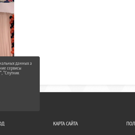
ональных данных а
нние сервисы
", "Спутник
ОД
КАРТА САЙТА
ПОЛ