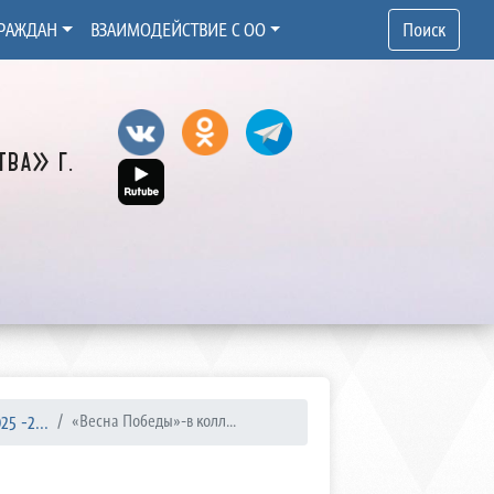
РАЖДАН
ВЗАИМОДЕЙСТВИЕ С ОО
Поиск
ва» г.
5 -2...
«Весна Победы»-в колл...