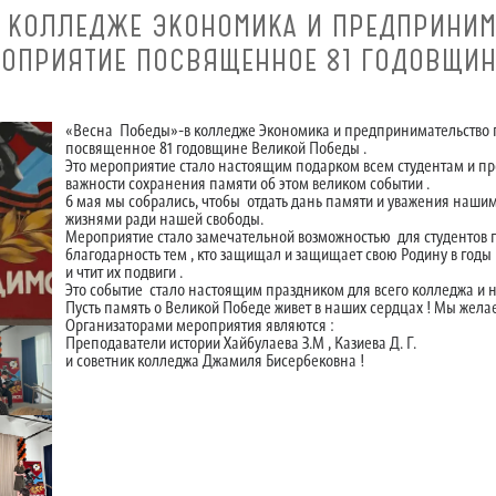
 КОЛЛЕДЖЕ ЭКОНОМИКА И ПРЕДПРИНИ
ОПРИЯТИЕ ПОСВЯЩЕННОЕ 81 ГОДОВЩИН
«Весна Победы»-в колледже Экономика и предпринимательство
посвященное 81 годовщине Великой Победы .
Это мероприятие стало настоящим подарком всем студентам и п
важности сохранения памяти об этом великом событии .
6 мая мы собрались, чтобы отдать дань памяти и уважения наши
жизнями ради нашей свободы.
Мероприятие стало замечательной возможностью для студентов п
благодарность тем , кто защищал и защищает свою Родину в годы
и чтит их подвиги .
Это событие стало настоящим праздником для всего колледжа и 
Пусть память о Великой Победе живет в наших сердцах ! Мы жела
Организаторами мероприятия являются :
Преподаватели истории Хайбулаева З.М , Казиева Д. Г.
и советник колледжа Джамиля Бисербековна !