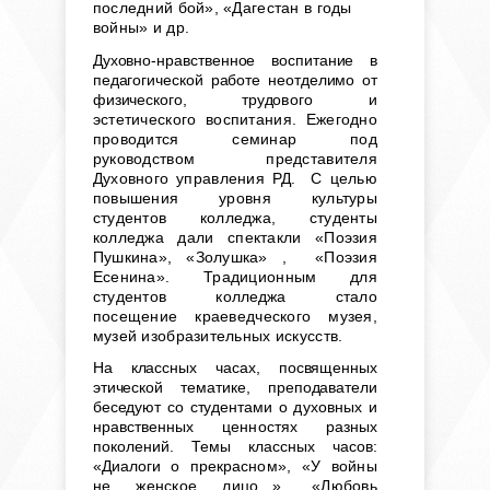
последний бой», «Дагестан в годы
войны» и др.
Духовно-нравственное воспитание в
педагогической работе неотделимо от
физического, трудо
вого и
эстетического воспитания. Ежегодно
проводится семинар под
руководством представителя
Духовного управления РД. С целью
повышения уровня культуры
студентов колледжа, студенты
колледжа дали спектакли «Поэзия
Пушкина», «Золушка» , «Поэзия
Есенина». Традиционным для
студентов
колледжа
стало
посещение краеведческого музея,
музей изобразительных искусств.
На классных часах, посвященных
этической тематике, преподаватели
беседуют со студентами о
духовных и
нравственных ценностях разных
поколений. Темы классных часов:
«Диалоги о прекрас
ном», «У войны
не женское лицо...», «Любовь