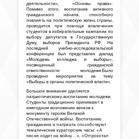
деятельности
», «Основы права».
Помимо этого, воспита
ние активного
гражданского начала, способного
повлиять на политическую жизнь страны,
проводит
ся при помощи вовлечения
студентов в избирательные кампании по
выбору депутатов в Государст
венную
Думу, выборов Президента РФ. На
последней учебно-исследовательской
конференции был представлен доклад
«Молодежь
колледжа
и выборы»,
посвященный гражданской
ответственности молодежи.Было
проведено мероприятие на тему
«Выборы в органы политической власти».
Большое внимание уделяется
патриотическому воспитанию молодежи.
Студенты традиционно принимают в
ежегодном возложении
венков к
монументу героям Великой
Отечественной войны. Воспитанию
гражданина и патриота способствуют
тематические кураторские часы: «А
песня ходит на войну…», «Отгрохотал