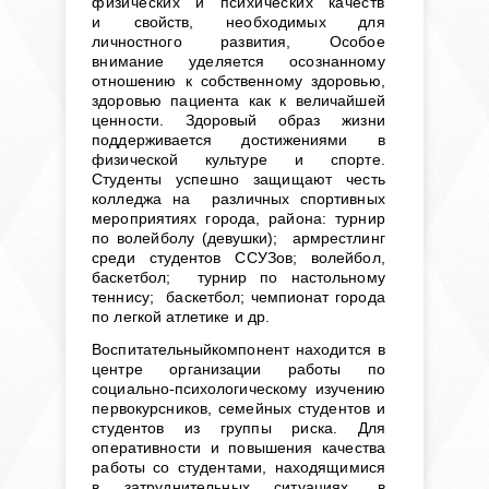
физических и психических качеств
и
свойств, необходимых для
личностного развития, Особое
внимание уделяется осознанному
отноше
нию к собственному здоровью,
здоровью пациента как к величайшей
ценности. Здоровый образ жизни
поддерживается достижениями в
физической культуре и спорте.
Студенты успешно защищают честь
колледжа на различных спортивных
мероприятиях города, района: турнир
по волейболу (девушки); армрестлинг
среди студентов ССУЗов; волейбол,
баскетбол; турнир по настольному
теннису; баскетбол; чемпионат города
по легкой атлетике и др.
Воспитательный
компонент находится в
центре организации работы по
социально-психологическому
изучению
первокурсников, семейных студентов и
студентов из группы риска. Для
оперативности и повышения качества
работы со студентами, находящимися
в затруднительных ситуациях, в