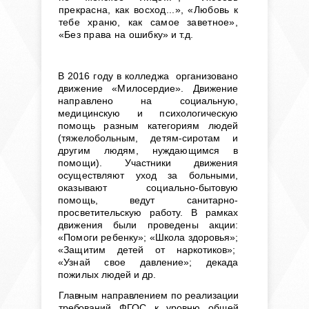
прекрасна, как восход...», «Любовь к
тебе храню, как самое заветное»,
«Без права на ошибку
» и т.д.
В 2016 году в
колледжа
организовано
движение «Милосердие». Движение
направлено на социальную,
медицинскую и психологическую
помощь разным категориям людей
(тяжелобольным, детям-сиротам и
другим людям, нуждающимся в
помощи). Участники движения
осуществляют уход за больными,
оказывают социально-бытовую
помощь, ведут санитарно-
просветительскую работу. В рамках
движения были проведены акции:
«Помоги ребенку»; «Школа здоровья»;
«Защитим детей от наркотиков»;
«Узнай свое давление»; декада
пожилых людей и др.
Главным направлением по реализации
требований ФГОС к уровню общей