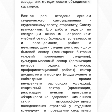
заседаниях методического объединения
кураторов.
Важная роль отведена органам
студенческого самоуправления -
студенческому совету, старостату, Совету
выпускников. Его работа ведется по
следующим основным направлениям:
учебный сектор (контроль успеваемости
и посещаемости,
работа с
неуспевающими студентами); жилищно-
бытовой сектор (мониторинг бытовых
условий про
живания студентов);
культурно-массовый сектор (организация
вечеров отдыха, конкурсов,
профори
ентационной работы); сектор
дисциплины и порядка (поддержание и
соблюдение правил
внутреннего
распорядка колледжа),
спортивный сектор (организация,
реализация пунктов программы
«Формирование здорового жизненного
стиля, высокоэффективных
поведенческих стратегий у студентов
колледжа»
и проведение спортивных