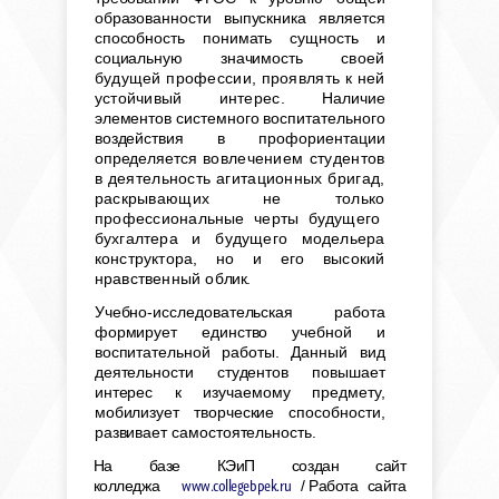
образованности выпускника является
способность понимать сущность и
социальную значимость
своей
будущей профессии, проявлять к ней
устойчивый интерес.
Наличие
элементов системного воспитательного
воздействия в профориентации
определяется
вовлечением студентов
в деятельность агитационных бригад,
раскрывающих не только
профессио
нальные черты будущего
бухгалтера и будущего модельера
конструктора, но и его высокий
нравственный об
лик.
Учебно-исследовательская работа
формирует единство учебной и
воспитательной работы. Данный вид
деятельности студентов повышает
интерес к изучаемому предмету,
мобилизует творческие способности,
развивает самостоятельность.
На базе КЭиП создан сайт
колледжа
www
.
college
bpek.
ru
/ Работа сайта