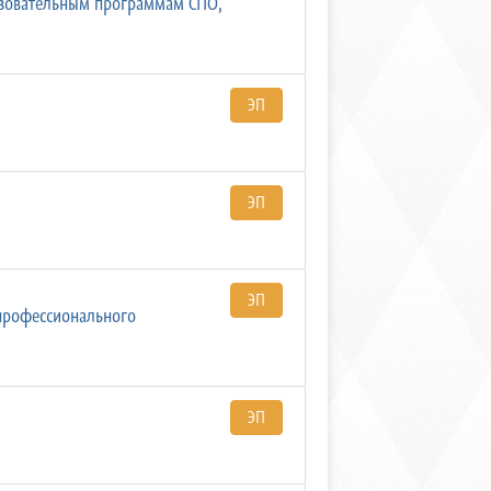
разовательным программам СПО,
ЭП
ЭП
ЭП
профессионального
ЭП