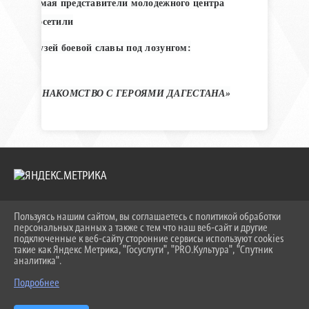
7 мая представители молодежного центра
посетили
музей боевой славы под лозунгом:
«ЗНАКОМСТВО С ГЕРОЯМИ ДАГЕСТАНА»
Пользуясь нашим сайтом, вы соглашаетесь с политикой обработки
2026 Г. KEIPBK.RU
персональных данных а также с тем что наш веб-сайт и другие
ВХОД
подключенные к веб-сайту сторонние сервисы используют cookies
КАРТА САЙТА
такие как Яндекс Метрика, "Госуслуги", "PRO.Культура", "Спутник
ПОЛИТИКА ОБРАБОТКИ ПЕРСОНАЛЬНЫХ ДАННЫХ
аналитика".
Подробнее
СДЕЛАНО НА KUBCMS
РАЗРАБОТКА И ПОДДЕРЖКА