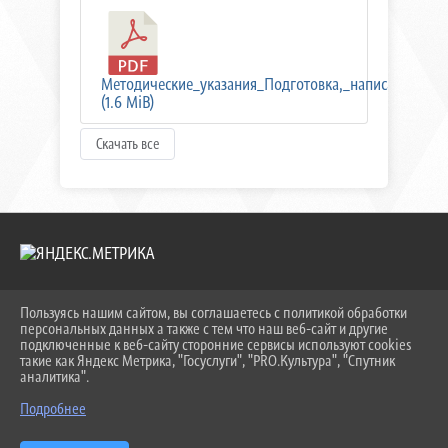
Методические_указания_Подготовка,_написание_и_
(1.6 MiB)
Скачать все
Пользуясь нашим сайтом, вы соглашаетесь с политикой обработки
2026 Г. KEIPBK.RU
персональных данных а также с тем что наш веб-сайт и другие
ВХОД
подключенные к веб-сайту сторонние сервисы используют cookies
КАРТА САЙТА
такие как Яндекс Метрика, "Госуслуги", "PRO.Культура", "Спутник
ПОЛИТИКА ОБРАБОТКИ ПЕРСОНАЛЬНЫХ ДАННЫХ
аналитика".
Подробнее
СДЕЛАНО НА KUBCMS
РАЗРАБОТКА И ПОДДЕРЖКА