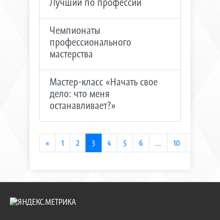
Лучший по профессии
Чемпионаты
профессионального
мастерства
Мастер-класс «Начать свое
дело: что меня
останавливает?»
«
1
2
3
4
5
6
...
10
11
»